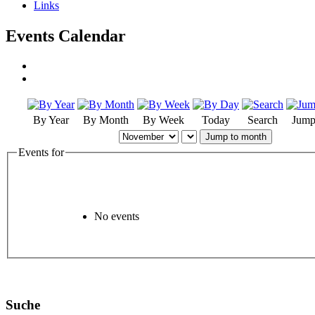
Links
Events Calendar
By Year
By Month
By Week
Today
Search
Jump
Jump to month
Events for
No events
Suche