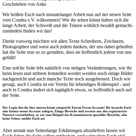
Geschrieben von Anke
Wir heißen Euch nach monatelanger Arbeit nun auf der neuen Seite
vom Condra e.V. wilkommen! Wie ihr sehen könnt haben sich die
lange Arbeit, der Schweiß und die Tränen wirklich bezahlt gemacht-
zumindest finden wir das!
Direkt vorwerg möchten wir allen Texte-Schreibern, Zeichnern,
Photographen und sonst auch jedem danken, der uns dabei geholfen
hat die Seite nun so zu gestalten, dass sie hoffentlich jedem von uns
gefällt!
Eine solche Seite lebt natürlich von stetigen Veränderungen, wie ihr
beim lesen und stöbern feststellen werdet werden noch einige Bilder
nachgereicht und auch manche Texte noch ausgebessert. Doch wie
gesagt, auch Condra ist ein Verein für lebendiges Rollenspiel - und
auch in Condra ändert sich tagtäglich etwas, so hoffentlich auch auf
der Seite.
Der Login den ihr hier nutzen könnt entspricht Eurem Foren Account!
Ihr braucht Euch
also keinen neuen Account anlegen. Einige Bereiche sind sowieso nur den registrierten
Nutzern vorenthalten, so wie zum Beispiel das Kommentieren spezieller Bereiche, also
keine Scheu: meldet Euch an!
Aber anstatt nun Seitenlange Erklärungen abzuliefern lassen wir
Euch lieber die Seite selber entdecken, und wünschen Euch viel