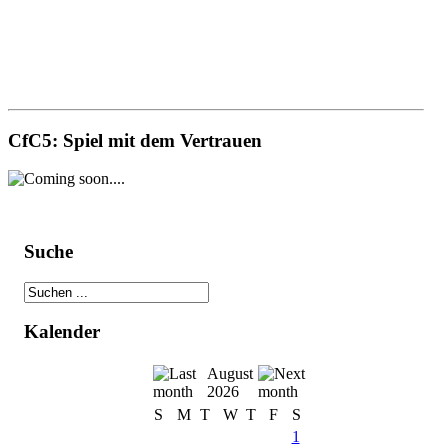
CfC5: Spiel mit dem Vertrauen
Coming soon....
Suche
Kalender
August
2026
S
M
T
W
T
F
S
1