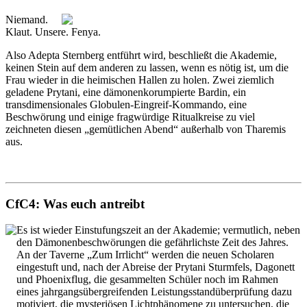
Niemand.
Klaut. Unsere. Fenya.
Also Adepta Sternberg entführt wird, beschließt die Akademie,
keinen Stein auf dem anderen zu lassen, wenn es nötig ist, um die
Frau wieder in die heimischen Hallen zu holen. Zwei ziemlich
geladene Prytani, eine dämonenkorumpierte Bardin, ein
transdimensionales Globulen-Eingreif-Kommando, eine
Beschwörung und einige fragwürdige Ritualkreise zu viel
zeichneten diesen „gemütlichen Abend“ außerhalb von Tharemis
aus.
CfC4: Was euch antreibt
Es ist wieder Einstufungszeit an der Akademie; vermutlich, neben
den Dämonenbeschwörungen die gefährlichste Zeit des Jahres.
An der Taverne „Zum Irrlicht“ werden die neuen Scholaren
eingestuft und, nach der Abreise der Prytani Sturmfels, Dagonett
und Phoenixflug, die gesammelten Schüler noch im Rahmen
eines jahrgangsübergreifenden Leistungsstandüberprüfung dazu
motiviert, die mysteriösen Lichtphänomene zu untersuchen, die