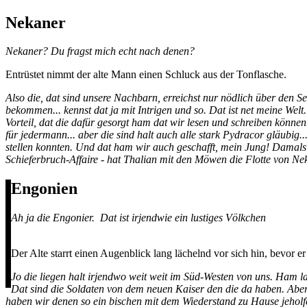
Nekaner
Nekaner? Du fragst mich echt nach denen?
Entrüstet nimmt der alte Mann einen Schluck aus der Tonflasche.
Also die, dat sind unsere Nachbarn, erreichst nur nödlich über den 
bekommen... kennst dat ja mit Intrigen und so. Dat ist net meine Wel
Vorteil, dat die dafür gesorgt ham dat wir lesen und schreiben können
für jedermann... aber die sind halt auch alle stark Pydracor gläubi
stellen konnten. Und dat ham wir auch geschafft, mein Jung! Damals i
Schieferbruch-Affaire - hat Thalian mit den Möwen die Flotte von Neka
Engonien
Ah ja die Engonier. Dat ist irjendwie ein lustiges Völkchen
Der Alte starrt einen Augenblick lang lächelnd vor sich hin, bevor e
Jo die liegen halt irjendwo weit weit im Süd-Westen von uns. Ham 
Dat sind die Soldaten von dem neuen Kaiser den die da haben. Aber 
haben wir denen so ein bischen mit dem Wiederstand zu Hause jeholf