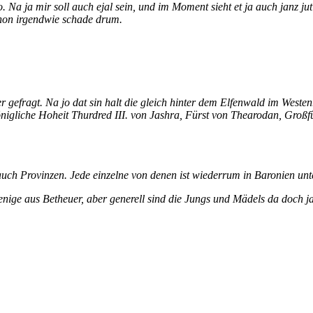
Na ja mir soll auch ejal sein, und im Moment sieht et ja auch janz jut 
hon irgendwie schade drum.
wer gefragt. Na jo dat sin halt die gleich hinter dem Elfenwald im West
 königliche Hoheit Thurdred III. von Jashra, Fürst von Thearodan, Groß
 auch Provinzen. Jede einzelne von denen ist wiederrum in Baronien unte
ige aus Betheuer, aber generell sind die Jungs und Mädels da doch ja