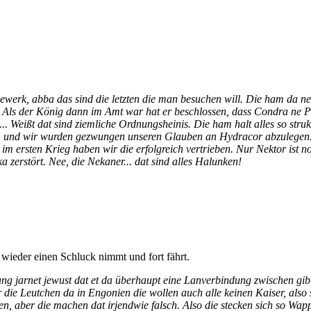
Seewerk, abba das sind die letzten die man besuchen will. Die ham da 
t. Als der König dann im Amt war hat er beschlossen, dass Condra ne Pr
... Weißt dat sind ziemliche Ordnungsheinis. Die ham halt alles so str
g... und wir wurden gezwungen unseren Glauben an Hydracor abzulegen.
m ersten Krieg haben wir die erfolgreich vertrieben. Nur Nektor ist no
 zerstört. Nee, die Nekaner... dat sind alles Halunken!
r wieder einen Schluck nimmt und fort fährt.
lang jarnet jewust dat et da überhaupt eine Lanverbindung zwischen gi
die Leutchen da in Engonien die wollen auch alle keinen Kaiser, also
en, aber die machen dat irjendwie falsch. Also die stecken sich so Wa