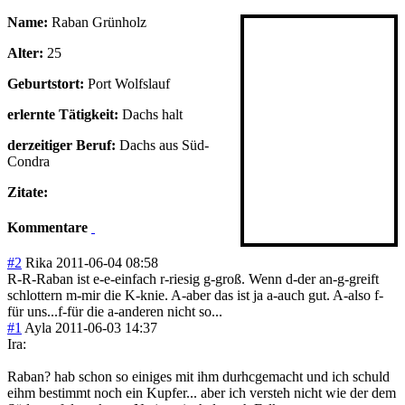
Name:
Raban Grünholz
Alter:
25
Geburtstort:
Port Wolfslauf
erlernte Tätigkeit:
Dachs halt
derzeitiger Beruf:
Dachs aus Süd-
Condra
Zitate:
Kommentare
#2
Rika
2011-06-04 08:58
R-R-Raban ist e-e-einfach r-riesig g-groß. Wenn d-der an-g-greift
schlottern m-mir die K-knie. A-aber das ist ja a-auch gut. A-also f-
für uns...f-für die a-anderen nicht so...
#1
Ayla
2011-06-03 14:37
Ira:
Raban? hab schon so einiges mit ihm durhcgemacht und ich schuld
eihm bestimmt noch ein Kupfer... aber ich versteh nicht wie der dem